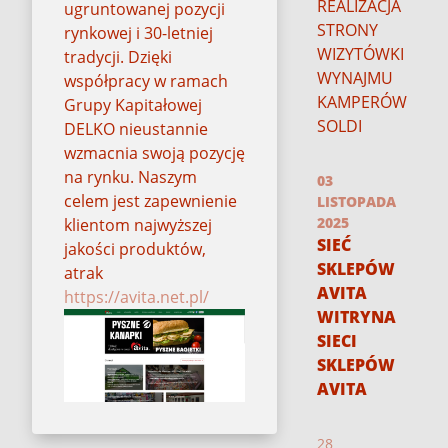
REALIZACJA
ugruntowanej pozycji
STRONY
rynkowej i 30-letniej
WIZYTÓWKI
tradycji. Dzięki
WYNAJMU
współpracy w ramach
KAMPERÓW
Grupy Kapitałowej
SOLDI
DELKO nieustannie
wzmacnia swoją pozycję
na rynku. Naszym
03
celem jest zapewnienie
LISTOPADA
2025
klientom najwyższej
SIEĆ
jakości produktów,
SKLEPÓW
atrak
AVITA
https://avita.net.pl/
WITRYNA
SIECI
SKLEPÓW
AVITA
28