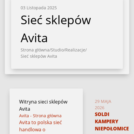
03 Listopada 2025
Sieć sklepów
Avita
Strona główna
/
Studio
/
Realizacje
/
Sieć sklepów Avita
Witryna sieci sklepów
29 MAJA
2026
Avita
SOLDI
Avita - Strona główna
KAMPERY
Avita to polska sieć
NIEPOŁOMICE
handlowa o