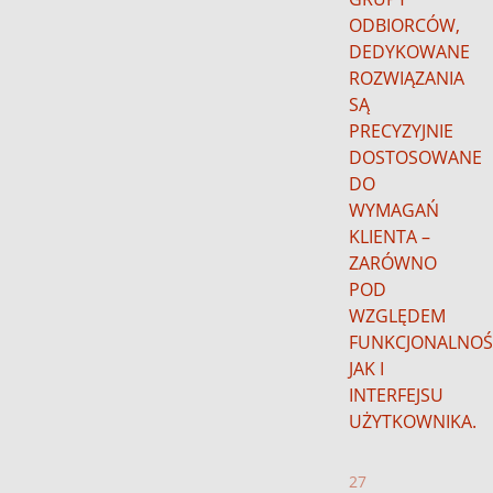
ODBIORCÓW,
DEDYKOWANE
ROZWIĄZANIA
SĄ
PRECYZYJNIE
DOSTOSOWANE
DO
WYMAGAŃ
KLIENTA –
ZARÓWNO
POD
WZGLĘDEM
FUNKCJONALNOŚC
JAK I
INTERFEJSU
UŻYTKOWNIKA.
27