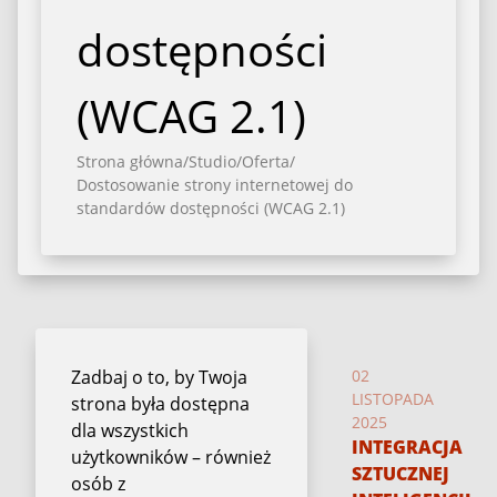
dostępności
(WCAG 2.1)
Strona główna
/
Studio
/
Oferta
/
Dostosowanie strony internetowej do
standardów dostępności (WCAG 2.1)
Zadbaj o to, by Twoja
02
LISTOPADA
strona była dostępna
2025
dla wszystkich
INTEGRACJA
użytkowników – również
SZTUCZNEJ
osób z