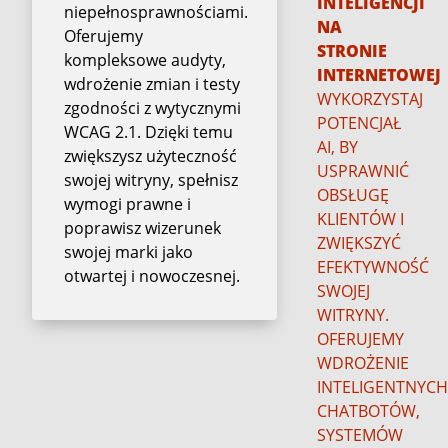
INTELIGENCJI
niepełnosprawnościami.
NA
Oferujemy
STRONIE
kompleksowe audyty,
INTERNETOWEJ
wdrożenie zmian i testy
WYKORZYSTAJ
zgodności z wytycznymi
POTENCJAŁ
WCAG 2.1. Dzięki temu
AI, BY
zwiększysz użyteczność
USPRAWNIĆ
swojej witryny, spełnisz
OBSŁUGĘ
wymogi prawne i
KLIENTÓW I
poprawisz wizerunek
ZWIĘKSZYĆ
swojej marki jako
EFEKTYWNOŚĆ
otwartej i nowoczesnej.
SWOJEJ
WITRYNY.
OFERUJEMY
WDROŻENIE
INTELIGENTNYC
CHATBOTÓW,
SYSTEMÓW