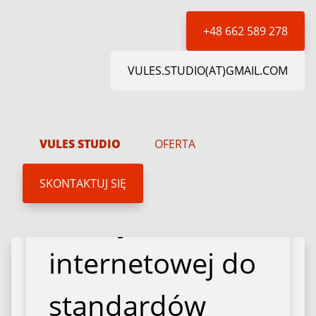
+48 662 589 278
VULES.STUDIO(AT)GMAIL.COM
VULES STUDIO
OFERTA
02 Listopada 2025
Dostosowanie
SKONTAKTUJ SIĘ
strony
internetowej do
standardów